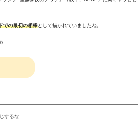
ドでの最初の相棒
として描かれていましたね。
め
じするな
1