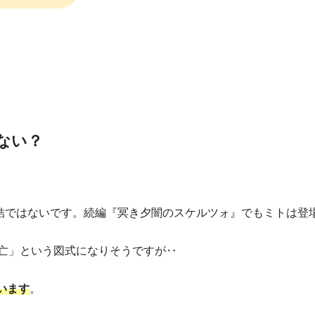
ない？
完結ではないです。続編『冥き夕闇のスケルツォ』でもミトは登
死亡」という図式になりそうですが‥
います
。