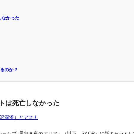
しなかった
するのか？
ミトは死亡しなかった
レッシブ- 星無き夜のアリア』（以下、SAOP）に新キャラと