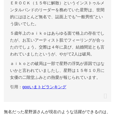
ＥＲＯＣＫ（１５年に解散）というインストゥルメ
ンタルバンドのリーダーを務めていた星野は、世間
的にはほとんど無名で、誌面上でも“一般男性”とい
う扱いでした。
５歳年上のａｉｋｏはあらゆる面で格上の存在でし
たが、お互いアーティスト肌でフィーリングが合っ
たのでしょう。交際は４年に及び、結婚間近とも言
われていましたというが、やがて2人は破局。
ａｉｋｏとの破局は一部で星野の浮気が原因ではな
いかと言われていましたし、星野は１５年１０月に
女優の二階堂ふみとの熱愛が報じられています。
引用：
gooいまトピランキング
無名だった星野源さんが現在のような活躍ができるのは、