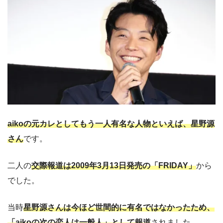
aikoの元カレとしてもう一人有名な人物といえば、星野源
さん
です。
二人の
交際報道は2009年3月13日発売の「FRIDAY」
から
でした。
当時
星野源さんは今ほど世間的に有名ではなかったため、
「aikoの次の恋人は一般人」として報道
されました。