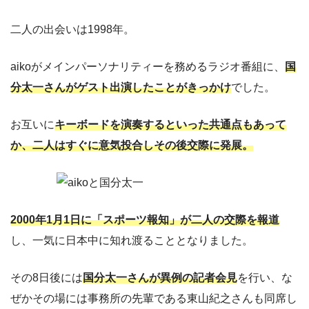
二人の出会いは1998年。
aikoがメインパーソナリティーを務めるラジオ番組に、
国
分太一さんがゲスト出演したことがきっかけ
でした。
お互いに
キーボードを演奏するといった共通点もあって
か、二人はすぐに意気投合しその後交際に発展。
2000年1月1日に「スポーツ報知」が二人の交際を報道
し、一気に日本中に知れ渡ることとなりました。
その8日後には
国分太一さんが異例の記者会見
を行い、な
ぜかその場には事務所の先輩である東山紀之さんも同席し