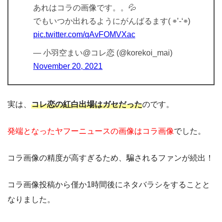
あれはコラの画像です。。💦
でもいつか出れるようにがんばるます( ⌯’-‘⌯)
pic.twitter.com/qAvFOMVXac
— 小羽空まい@コレ恋 (@korekoi_mai)
November 20, 2021
実は、
コレ恋の紅白出場はガセだった
のです。
発端となったヤフーニュースの画像はコラ画像
でした。
コラ画像の精度が高すぎるため、騙されるファンが続出！
コラ画像投稿から僅か1時間後にネタバラシをすることと
なりました。