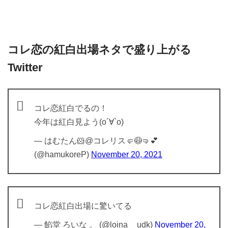
コレ恋の紅白出場ネタで盛り上がる
Twitter
コレ恋紅白でるの！
今年は紅白見よう(о´∀`о)
— はむたん🐹@コレリス🤛😷🤜💕
(@hamukoreP)
November 20, 2021
コレ恋紅白出場に驚いてる
— 餡堂 ろいな 。 (@loina__udk)
November 20,