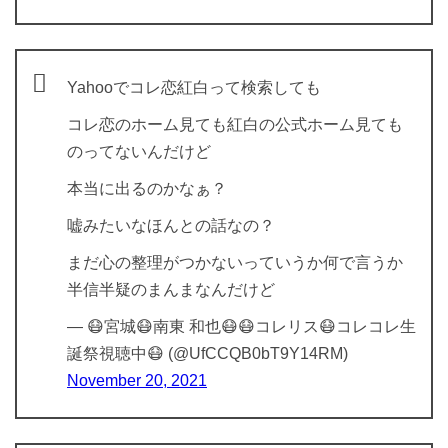
Yahooでコレ恋紅白って検索しても
コレ恋のホーム見ても紅白の公式ホーム見ても
のってないんだけど
本当に出るのかなぁ？
嘘みたいなほんとの話なの？
まだ心の整理がつかないっていうか何で言うか
半信半疑のまんまなんだけど
— 😷宮城😷南東 和也😷😷コレリス😷コレコレ生
誕祭視聴中😷 (@UfCCQB0bT9Y14RM)
November 20, 2021