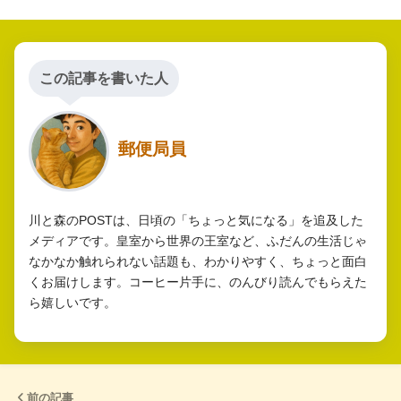
この記事を書いた人
郵便局員
川と森のPOSTは、日頃の「ちょっと気になる」を追及した
メディアです。皇室から世界の王室など、ふだんの生活じゃ
なかなか触れられない話題も、わかりやすく、ちょっと面白
くお届けします。コーヒー片手に、のんびり読んでもらえた
ら嬉しいです。
前の記事