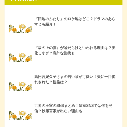
『団地のふたり』のロケ地はどこ？ドラマのあら
すじも紹介！
『坂の上の雲』が嘘だらけといわれる理由は？美
化しすぎ？意外な指摘も
高円宮妃久子さまの若い頃が可愛い！夫に一目惚
れされた？性格は？
世界の王室のSNSまとめ！皇室SNSでは何を発
信？秋篠宮家が出ない理由も