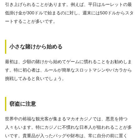
引き上げられることがあります。例えば、平日はルーレットの最
低掛け金が300ドルで始まるのに対し、週末には500ドルからスタ
ートすることが多いです。
小さな賭けから始める
最初は、少額の賭けから始めてゲームに慣れることをお勧めしま
す。特に初心者は、ルールが簡単なスロットマシンやバカラから
挑戦してみると良いでしょう。
窃盗に注意
世界中の裕福な観光客が集まるマカオカジノでは、悪意を持つ
人々もいます。特にカジノに不慣れな日本人が狙われることが多
いです。貴重品が入ったバッグや財布は、常に自分の前に置く