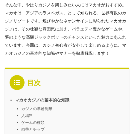
そんな中、やはりカジノを楽しみたい人にはマカオがおすすめ。
マカオは「アジアのラスベガス」として知られる、世界有数のカ
ジノリゾートです。煌びやかなネオンサインに彩られたマカオカ
ジノは、その壮観な雰囲気に加え、バラエティ豊かなゲームや、
夢のような高額ジャックポットのチャンスといった魅力にあふれ
ています。今回は、カジノ初心者が安心して楽しめるように、マ
カオカジノの基本的な知識やマナーを徹底解説します！
目次
マカオカジノの基本的な知識
カジノの年齢制限
入場料
ゲームの種類
両替とチップ