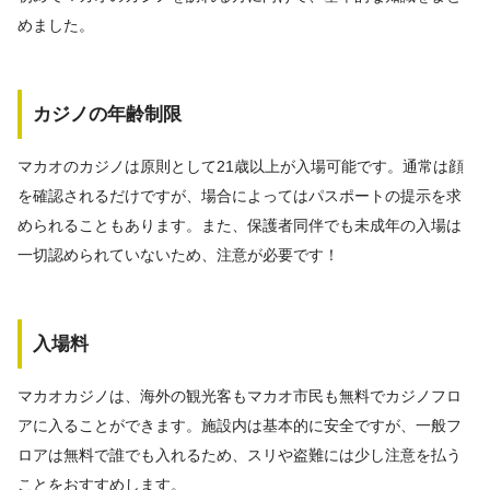
めました。
カジノの年齢制限
マカオのカジノは原則として21歳以上が入場可能です。通常は顔
を確認されるだけですが、場合によってはパスポートの提示を求
められることもあります。また、保護者同伴でも未成年の入場は
一切認められていないため、注意が必要です！
入場料
マカオカジノは、海外の観光客もマカオ市民も無料でカジノフロ
アに入ることができます。施設内は基本的に安全ですが、一般フ
ロアは無料で誰でも入れるため、スリや盗難には少し注意を払う
ことをおすすめします。