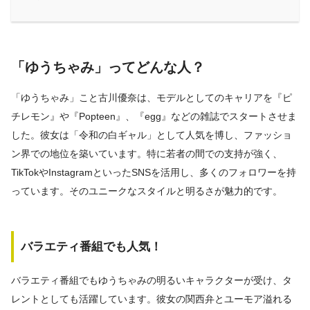
「ゆうちゃみ」ってどんな人？
「ゆうちゃみ」こと古川優奈は、モデルとしてのキャリアを『ピ
チレモン』や『Popteen』、『egg』などの雑誌でスタートさせま
した。彼女は「令和の白ギャル」として人気を博し、ファッショ
ン界での地位を築いています。特に若者の間での支持が強く、
TikTokやInstagramといったSNSを活用し、多くのフォロワーを持
っています。そのユニークなスタイルと明るさが魅力的です。
バラエティ番組でも人気！
バラエティ番組でもゆうちゃみの明るいキャラクターが受け、タ
レントとしても活躍しています。彼女の関西弁とユーモア溢れる