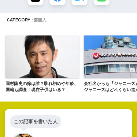
CATEGORY :
芸能人
岡村隆史の嫁は誰？馴れ初めや年齢、
会社名からも『ジャニーズ
国籍も調査！現在子供はいる？
ジャニーズはどれくらい進
この記事を書いた人