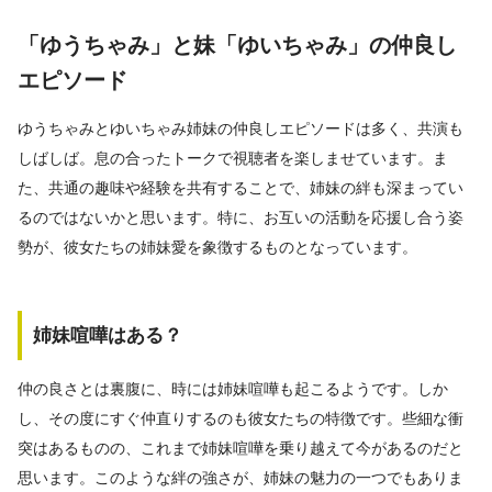
「ゆうちゃみ」と妹「ゆいちゃみ」の仲良し
エピソード
ゆうちゃみとゆいちゃみ姉妹の仲良しエピソードは多く、共演も
しばしば。息の合ったトークで視聴者を楽しませています。ま
た、共通の趣味や経験を共有することで、姉妹の絆も深まってい
るのではないかと思います。特に、お互いの活動を応援し合う姿
勢が、彼女たちの姉妹愛を象徴するものとなっています。
姉妹喧嘩はある？
仲の良さとは裏腹に、時には姉妹喧嘩も起こるようです。しか
し、その度にすぐ仲直りするのも彼女たちの特徴です。些細な衝
突はあるものの、これまで姉妹喧嘩を乗り越えて今があるのだと
思います。このような絆の強さが、姉妹の魅力の一つでもありま