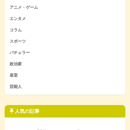
アニメ・ゲーム
エンタメ
コラム
スポーツ
バチェラー
政治家
皇室
芸能人
人気の記事