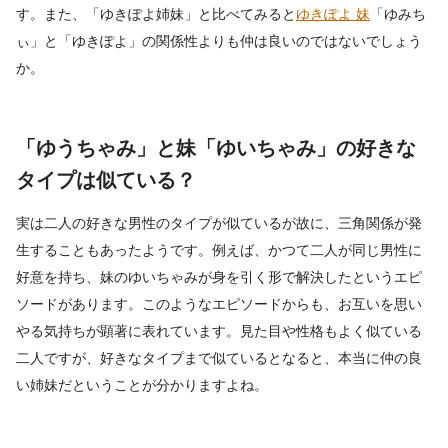
す。また、「ゆきぽよ姉妹」と比べてみると
ゆきぽよ 妹
「ゆみち
ぃ」と「ゆきぽよ」の関係性よりも仲は良いのではないでしょう
か。
「ゆうちゃみ」と妹「ゆいちゃみ」の好きな
タイプは似ている？
実は二人の好きな男性のタイプが似ているが故に、三角関係が発
生することもあったようです。例えば、かつて二人が同じ男性に
好意を持ち、妹のゆいちゃみが身を引く形で解決したというエピ
ソードがあります。このようなエピソードからも、お互いを思い
やる気持ちが顕著に表れています。見た目や性格もよく似ている
二人ですが、好きなタイプまで似ているとなると、本当に仲の良
い姉妹だということが分かりますよね。